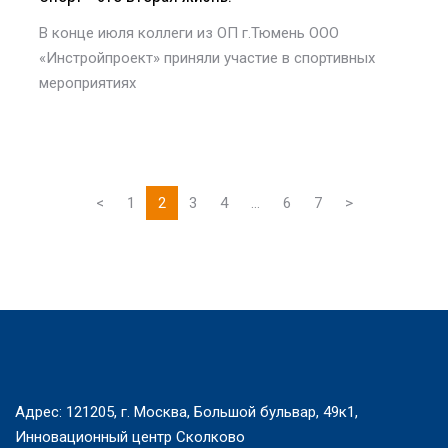
В конце июля коллеги из ОП г.Тюмень ООО
«Инстройпроект» приняли участие в спортивных
мероприятиях
<
1
2
3
4
...
6
7
>
Адрес: 121205, г. Москва, Большой бульвар, 49к1,
Инновационный центр Сколково